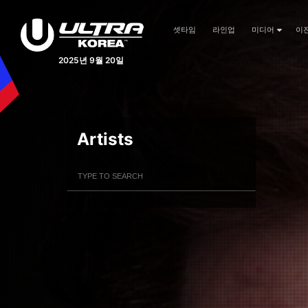
셋타임
라인업
미디어
이
2025년 9월 20일
Artists
Filter Artists
Search
Submit Search